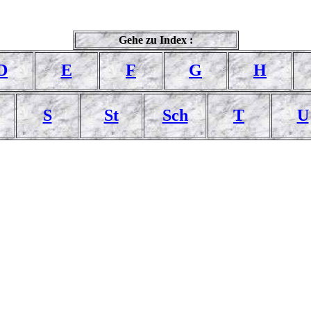
Gehe zu Index :
D
E
F
G
H
S
St
Sch
T
U