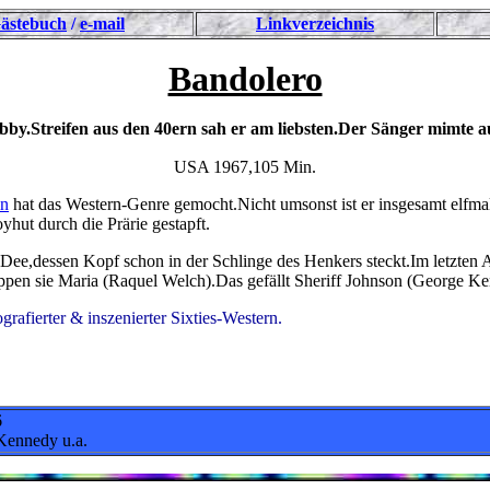
ästebuch
/
e-mail
Linkverzeichnis
Bandolero
y.Streifen aus den 40ern sah er am liebsten.Der Sänger mimte a
USA 1967,105 Min.
in
hat das Western-Genre gemocht.Nicht umsonst ist er insgesamt elfma
hut durch die Prärie gestapft.
Dee,dessen Kopf schon in der Schlinge des Henkers steckt.Im letzten 
appen sie Maria (Raquel Welch).Das gefällt Sheriff Johnson (George Ke
grafierter & inszenierter Sixties-Western.
6
Kennedy u.a.