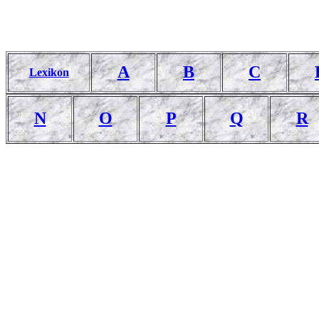
A
B
C
Lexikon
N
O
P
Q
R