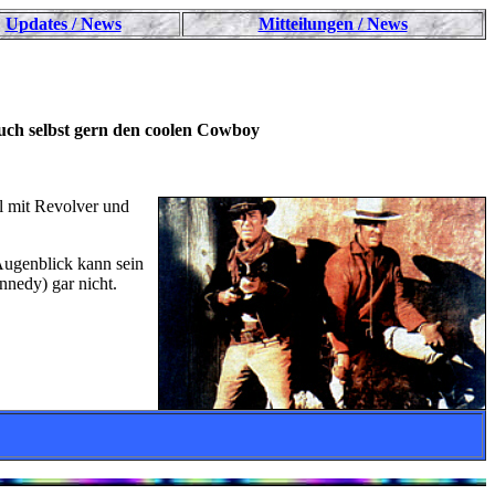
Updates / News
Mitteilungen / News
uch selbst gern den coolen Cowboy
l mit Revolver und
Augenblick kann sein
nnedy) gar nicht.