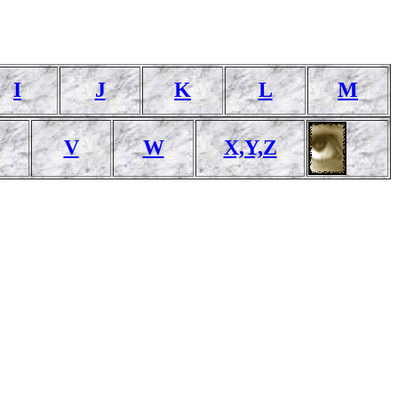
I
J
K
L
M
V
W
X,Y,Z