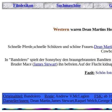
Filmlexikon
Suchmaschine
G
Western
waren Dean Martins Hobb
Schnelle Pferde,schnelle Schützen und schöne Frauen-
Dean Mart
Cowboy
In "Bandolero" spielt der Sonnyboy den braungebrannten Banditen 
Bruder Mace (
James Stewart
) ihn befreien.Auf der Flucht kidn
Fazit:
Schön foto
Originaltitel:
Bandolero
Regie:
Andrew V.McLaglen
FSK:
ab 1
Darsteller/innen:
Dean Martin,James Stewart,Raquel Welch,George 