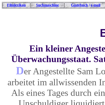
Filmlexikon
Suchmaschine
Gästebuch
/
e-mail
B
Ein kleiner Angeste
Überwachungsstaat. Sat
D
er Angestellte Sam L
arbeitet im allwissenden 
Als eines Tages durch ei
Unschuldiger liquidiert