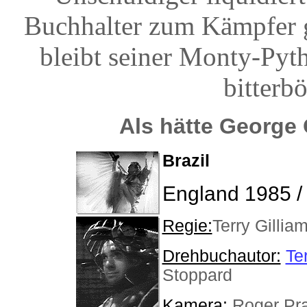
Buchhalter zum Kämpfer g
bleibt seiner Monty-Pyth
bitterb
Als hätte George
Brazil
England 1985 /
Regie:
Terry Gillia
Drehbuchautor:
Te
Stoppard
Kamera:
Roger Pra