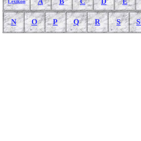
A
B
C
D
E
Lexikon
N
O
P
Q
R
S
S