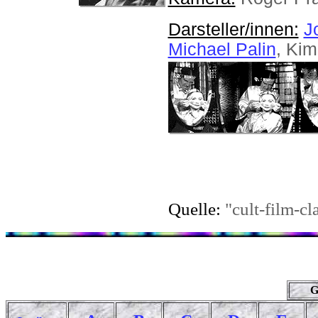
Darsteller/innen:
J
Michael Palin
, Kim
Quelle:
"cult-film-cla
G