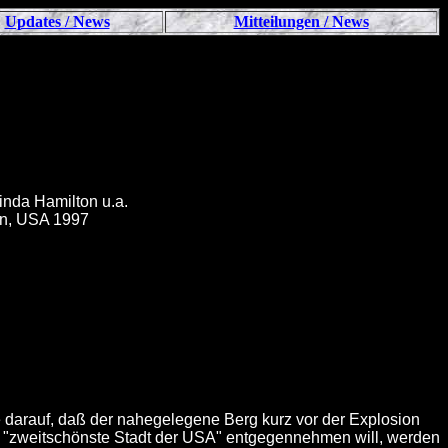
Updates / News
Mitteilungen / News
Linda Hamilton u.a.
on, USA 1997
se darauf, daß der nahegelegene Berg kurz vor der Explosion
ung "zweitschönste Stadt der USA" entgegennehmen will, werden