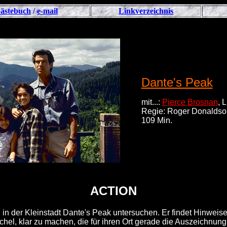
ästebuch
/
e-mail
Linkverzeichnis
Dante's Peak
mit...:
Pierce Brosnan
, 
Regie: Roger Donalds
109 Min.
ACTION
n in der Kleinstadt Dante's Peak untersuchen. Er findet Hinwei
achel, klar zu machen, die für ihren Ort gerade die Auszeichn