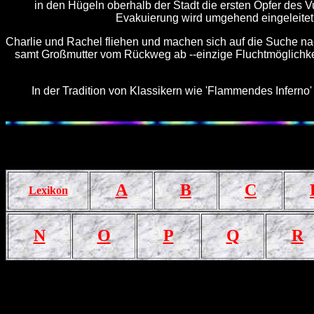
in den Hügeln oberhalb der Stadt die ersten Opfer des V
Evakuierung wird umgehend eingeleitet. 
Charlie und Rachel fliehen und machen sich auf die Suche nac
samt Großmutter vom Rückweg ab --einzige Fluchtmöglichkei
In der Tradition von Klassikern wie 'Flammendes Infern
A
B
C
Lexikon
N
O
P
Q
R