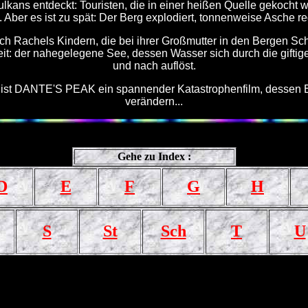
ulkans entdeckt: Touristen, die in einer heißen Quelle gekocht 
Aber es ist zu spät: Der Berg explodiert, tonnenweise Asche reg
h Rachels Kindern, die bei ihrer Großmutter in den Bergen Schu
t: der nahegelegene See, dessen Wasser sich durch die giftige
und nach auflöst.
o' ist DANTE'S PEAK ein spannender Katastrophenfilm, dessen
verändern...
Gehe zu Index :
D
E
F
G
H
S
St
Sch
T
U