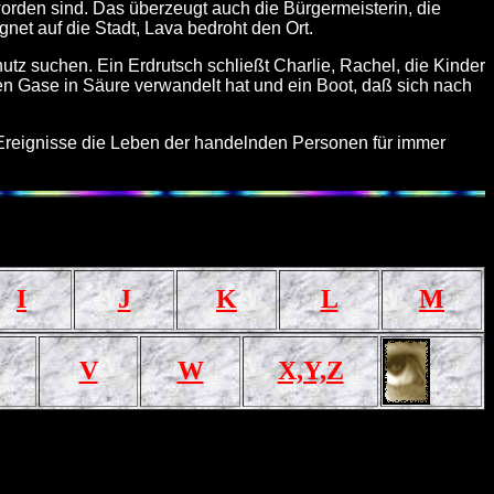
worden sind. Das überzeugt auch die Bürgermeisterin, die
net auf die Stadt, Lava bedroht den Ort.
tz suchen. Ein Erdrutsch schließt Charlie, Rachel, die Kinder
n Gase in Säure verwandelt hat und ein Boot, daß sich nach
 Ereignisse die Leben der handelnden Personen für immer
I
J
K
L
M
V
W
X,Y,Z