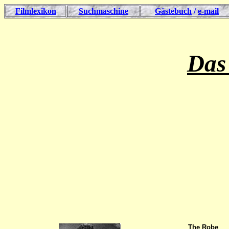
Filmlexikon
Suchmaschine
Gästebuch
/
e-mail
Das
The Robe