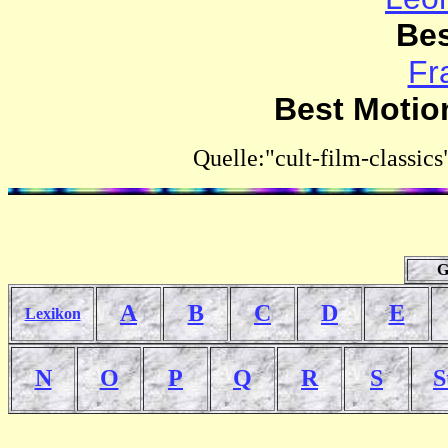
Bes
Fr
Best Motio
Quelle:
"cult-film-classics
G
A
B
C
D
E
Lexikon
N
O
P
Q
R
S
S