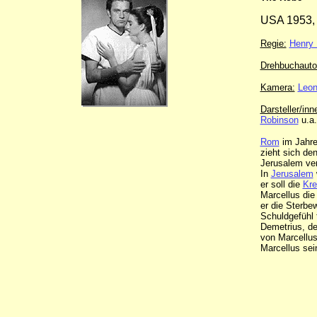
USA 1953, 
Regie:
Henry 
Drehbuchauto
Kamera:
Leo
Darsteller/inn
Robinson
u.a.
Rom
im Jahre 
zieht sich de
Jerusalem ver
In
Jerusalem
er soll die
Kre
Marcellus di
er die Sterbe
Schuldgefühl 
Demetrius, d
von Marcellus
Marcellus sei