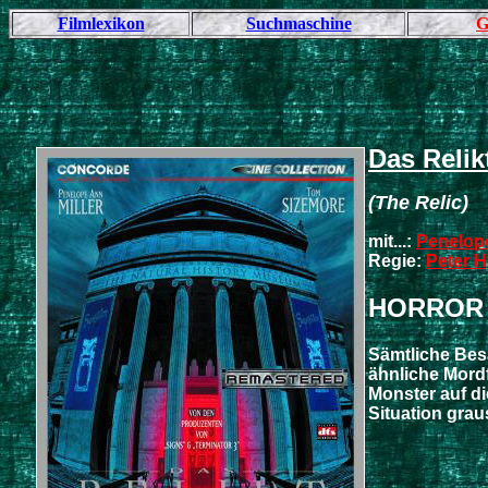
Filmlexikon
Suchmaschine
G
Das Relik
(The Relic)
mit...:
Penelope
Regie:
Peter 
HORROR
Sämtliche Besa
ähnliche Mord
Monster auf die
Situation graus