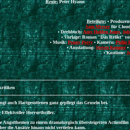
Regie:
Peter Hyams
Beteiligte:
• Produzen
Sam Mercer
für Cloud
• Drehbuch:
Amy Holden Jones
,
Joh
• Vorlage: Roman "Das Relikt" v
• Musik:
Penny Perry
• Kamera:
Philip 
• Ausstattung:
Steven Kemper
•
• Kostüme:
J
ritiken
ngt auch Hartgesottenen ganz gepflegt das Gruseln bei.
:
Effektvoller Horrorthriller.
le Angstthemen zu einem dramaturgisch übersteigerten Actionfilm
ber die Ansätze hinaus nicht vertiefen kann.