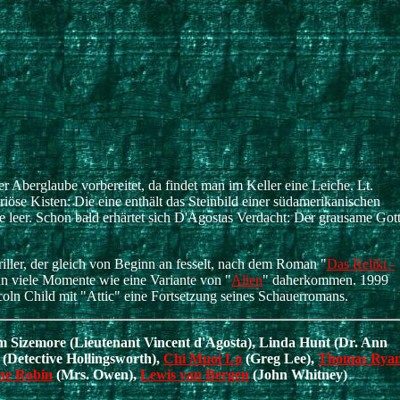
 Aberglaube vorbereitet, da findet man im Keller eine Leiche. Lt.
öse Kisten: Die eine enthält das Steinbild einer südamerikanischen
nze leer. Schon bald erhärtet sich D'Agostas Verdacht: Der grausame Got
ller, der gleich von Beginn an fesselt, nach dem Roman "
Das Relikt -
nn viele Momente wie eine Variante von "
Alien
" daherkommen. 1999
coln Child mit "Attic" eine Fortsetzung seines Schauerromans.
 Sizemore (Lieutenant Vincent d'Agosta), Linda Hunt (Dr. Ann
(Detective Hollingsworth),
Chi Muoi Lo
(Greg Lee),
Thomas Rya
ne Robin
(Mrs. Owen),
Lewis van Bergen
(John Whitney)