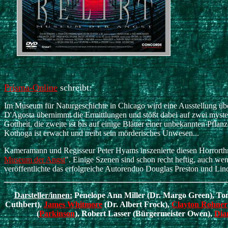
Prisma-Online
schreibt:
Im Museum für Naturgeschichte in Chicago wird eine Ausstellung über
D'Agosta übernimmt die Ermittlungen und stößt dabei auf zwei mysteri
Gottheit, die zweite ist bis auf einige Blätter einer unbekannten Pfla
Kothoga ist erwacht und treibt sein mörderisches Unwesen...
Kameramann und Regisseur Peter Hyams inszenierte diesen Horrorthri
Museum der Angst
". Einige Szenen sind schon recht heftig, auch we
veröffentlichte das erfolgreiche Autorenduo Douglas Preston und Lin
Darsteller/innen:
Penelope Ann Miller (Dr. Margo Green), Tom
Cuthbert),
James Whitmore
(Dr. Albert Frock),
Clayton Rohner
(
Parkinson
), Robert Lasser (Bürgermeister Owen),
Dia