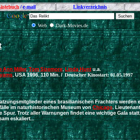
ästebuch
/
e-mail
Linkverzeichnis
Web
Dark-Movies.de
t
 Ann Miller
,
Tom Sizemore
,
Linda Hunt
u.a.
Hyams
, USA 1996, 110 Min. /
Deutscher Kinostart: 01.05.1997
tzungsmitglieder eines brasilianischen Frachters werden e
fälle im naturhistorischen Museum von
Chicago
. Lieutenan
 Spur. Trotz aller Warnungen findet eine wichtige Gala statt,
am eskaliert...