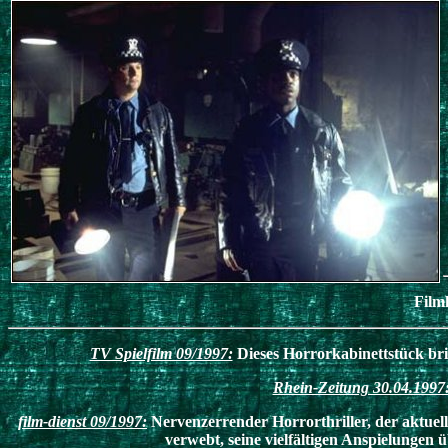
Filmk
TV Spielfilm 09/1997:
Dieses Horrorkabinettstück bri
Rhein-Zeitung 30.04.1997
film-dienst 09/1997:
Nervenzerrender Horrorthriller, der aktuel
verwebt, seine vielfältigen Anspielungen ü