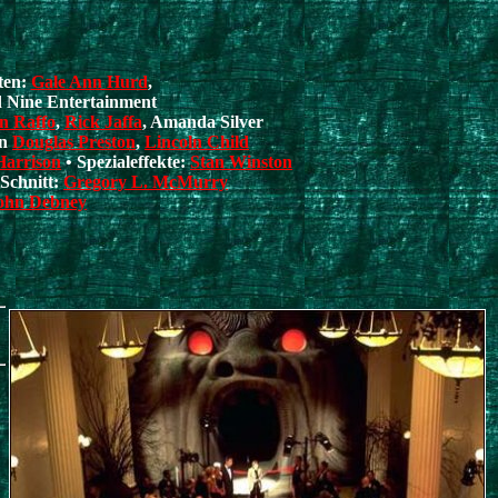
ten:
Gale Ann Hurd
,
 Nine Entertainment
n Raffo
,
Rick Jaffa
, Amanda Silver
on
Douglas Preston
,
Lincoln Child
Harrison
• Spezialeffekte:
Stan Winston
 Schnitt:
Gregory L. McMurry
ohn Debney