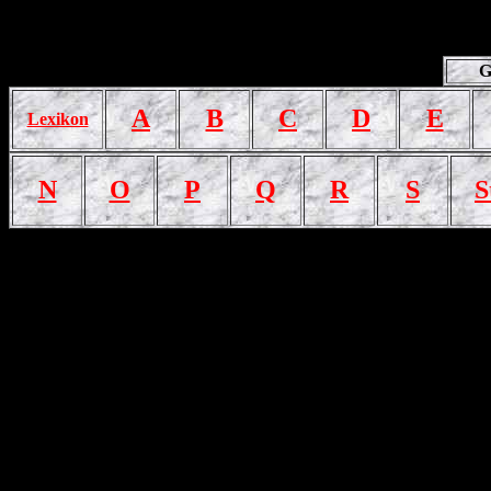
G
A
B
C
D
E
Lexikon
N
O
P
Q
R
S
S