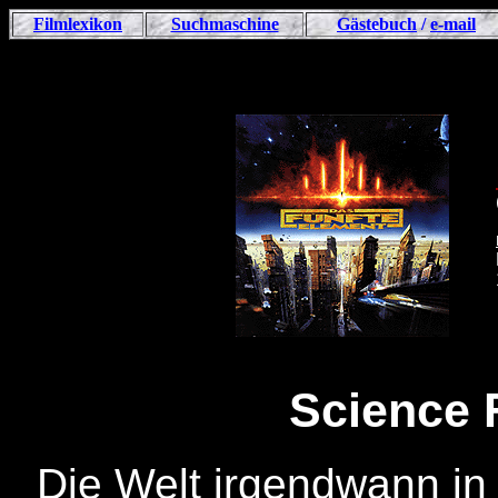
Filmlexikon
Suchmaschine
Gästebuch
/
e-mail
Science 
Die Welt irgendwann in 