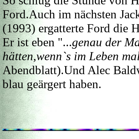
So schlug die Stunde von Ha
Ford.Auch im nächsten Jack
(1993) ergatterte Ford die H
Er ist eben "...
genau der Ma
hätten,wenn`s im Leben ma
Abendblatt).
Und Alec Baldw
blau geärgert haben.