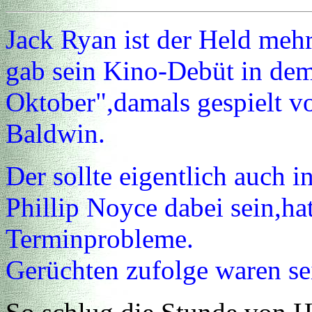
Jack Ryan ist der Held me
gab sein Kino-Debüt in dem
Oktober",damals gespielt 
Baldwin.
Der sollte eigentlich auch 
Phillip Noyce dabei sein,ha
Terminprobleme.
Gerüchten zufolge waren s