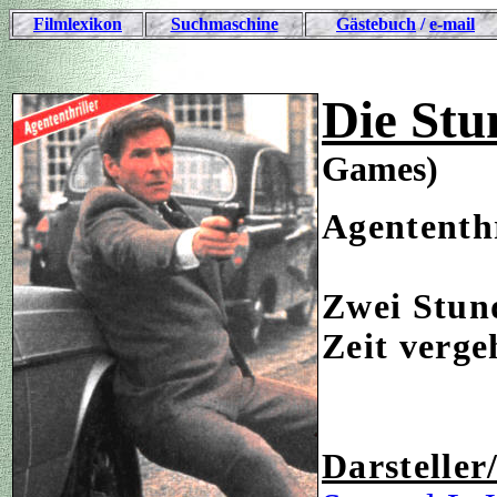
Filmlexikon
Suchmaschine
Gästebuch
/
e-mail
Die Stu
Games)
Agententhr
Zwei Stun
Zeit verge
Darsteller