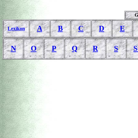
G
A
B
C
D
E
Lexikon
N
O
P
Q
R
S
S