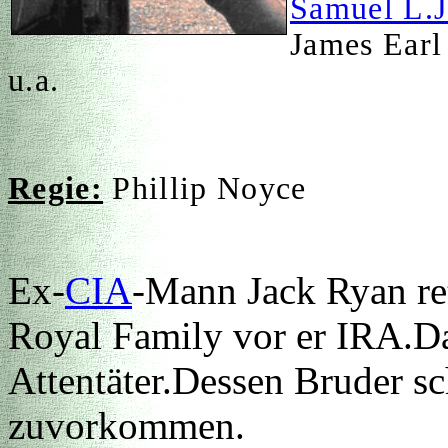
Samuel L.
James Earl
u.a.
Regie:
Phillip Noyce
Ex-
CIA
-Mann Jack Ryan ret
Royal Family vor er IRA.Dab
Attentäter.Dessen Bruder s
zuvorkommen.