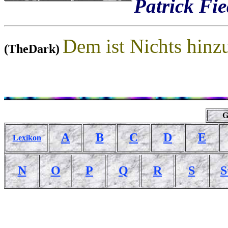
Patrick Fie
Dem ist Nichts hin
(TheDark)
G
A
B
C
D
E
Lexikon
N
O
P
Q
R
S
S