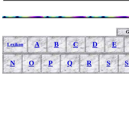
G
A
B
C
D
E
Lexikon
N
O
P
Q
R
S
S