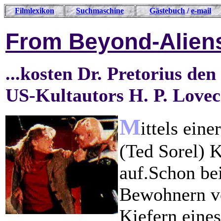
Filmlexikon
Suchmaschine
Gästebuch
/
e-mail
From Beyond-Alien
...kosten Dr. Pretorius d
US-Kultautors H. P. Lovec
M
ittels ein
(Ted Sorel) 
auf.Schon be
Bewohnern ve
Kiefern eines