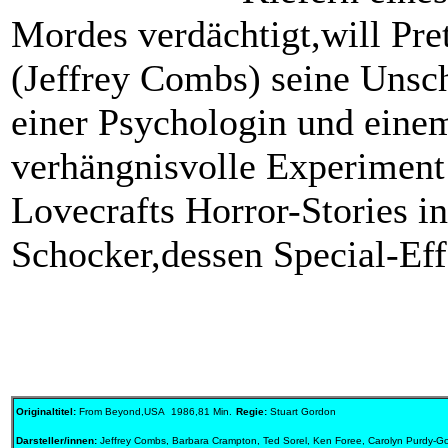
Mordes verdächtigt,will Pre
(Jeffrey Combs) seine Uns
einer Psychologin und einem
verhängnisvolle Experiment ­
Lovecrafts Horror-Stories i
Schocker,dessen Special-Eff
Originaltitel:
From Beyond,USA 1986,81 Min.
Regie:
Stuart Gordon
Darsteller/innen:
Jeffrey Combs, Barbara Crampton, Ted Sorel, Ken Foree, Carolyn Purdy-Go