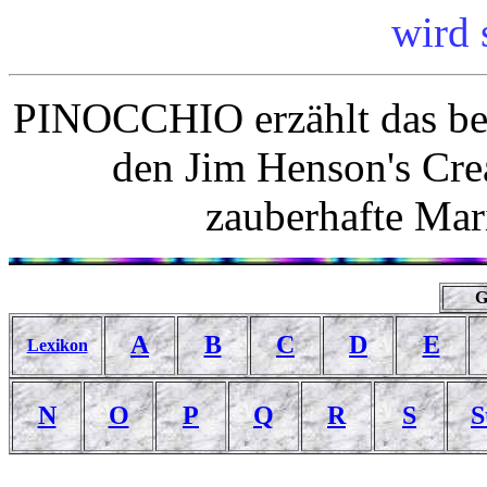
wird s
PINOCCHIO erzählt das bek
den Jim Henson's Crea
zauberhafte Mari
G
A
B
C
D
E
Lexikon
N
O
P
Q
R
S
S