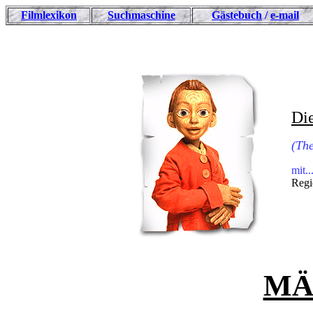
Filmlexikon
Suchmaschine
Gästebuch
/
e-mail
Di
(Th
mit..
Regi
MÄ