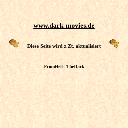
www.dark-movies.de
Diese Seite wird z.Zt. aktualisiert
FromHell - TheDark