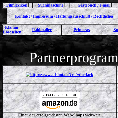
Filmlexikon
Suchmaschine
Gästebuch
/
e-mail
Kontakt / Impressum / Haftungsausschluß / Rechtliches
Klamm-
Paidmailer
Primeras
Su
Loseseiten
Partnerprogram
Einer der erfolgreichsten Web-Shops weltweit.